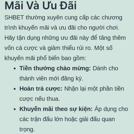
Mãi Và Ưu Đãi
SHBET thường xuyên cung cấp các chương
trình khuyến mãi và ưu đãi cho người chơi.
Hãy tận dụng những ưu đãi này để tăng thêm
vốn cá cược và giảm thiểu rủi ro. Một số
khuyến mãi phổ biến bao gồm:
Tiền thưởng chào mừng:
Dành cho
thành viên mới đăng ký.
Hoàn trả cược:
Nhận lại một phần tiền
cược nếu thua.
Khuyến mãi theo sự kiện:
Áp dụng cho
các trận đấu lớn hoặc giải đấu quan
trọng.