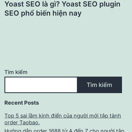
Yoast SEO là gì? Yoast SEO plugin
SEO phổ biến hiện nay
Tìm kiếm
Tìm kiếm
Recent Posts
Top 5 sai lầm kinh điển của người mới tập tành
order Taobao.
Hướng dẫn order 1688 từ A đến Z cho người tập