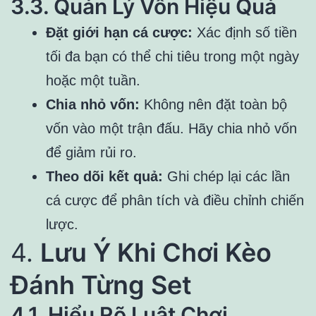
3.3. Quản Lý Vốn Hiệu Quả
Đặt giới hạn cá cược:
Xác định số tiền
tối đa bạn có thể chi tiêu trong một ngày
hoặc một tuần.
Chia nhỏ vốn:
Không nên đặt toàn bộ
vốn vào một trận đấu. Hãy chia nhỏ vốn
để giảm rủi ro.
Theo dõi kết quả:
Ghi chép lại các lần
cá cược để phân tích và điều chỉnh chiến
lược.
4.
Lưu Ý Khi Chơi Kèo
Đánh Từng Set
4.1. Hiểu Rõ Luật Chơi