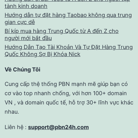
tành kinh doanh
Hướng dẫn tự đặt hàng Taobao không qua trung
gian cực dễ
Bí kíp mua hàng Trung Quốc từ A đến Z cho
người mới bắt đầu
Hướng Dẫn Tạo Tài Khoản Và Tự Đặt Hàng Trung
Quốc Không Sợ Bị Khóa Nick
Về Chúng Tôi
Cung cấp thệ thống PBN mạnh mẽ giúp bạn có
cơ vào top nhanh chống, với hơn 100+ domain
VN , và domain quốc tế, hỗ trợ 30+ lĩnh vực khác
nhau.
Liên hệ :
support@pbn24h.com