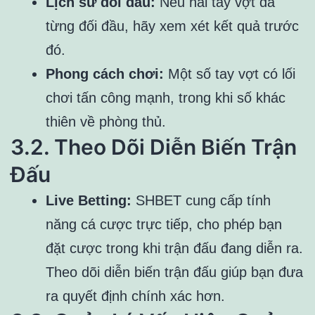
Lịch sử đối đầu:
Nếu hai tay vợt đã
từng đối đầu, hãy xem xét kết quả trước
đó.
Phong cách chơi:
Một số tay vợt có lối
chơi tấn công mạnh, trong khi số khác
thiên về phòng thủ.
3.2. Theo Dõi Diễn Biến Trận
Đấu
Live Betting:
SHBET cung cấp tính
năng cá cược trực tiếp, cho phép bạn
đặt cược trong khi trận đấu đang diễn ra.
Theo dõi diễn biến trận đấu giúp bạn đưa
ra quyết định chính xác hơn.