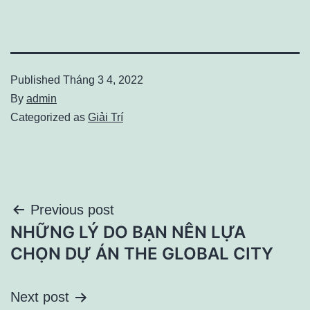
Published
Tháng 3 4, 2022
By
admin
Categorized as
Giải Trí
Điều
Previous post
NHỮNG LÝ DO BẠN NÊN LỰA
hướng
CHỌN DỰ ÁN THE GLOBAL CITY
bài
Next post
viết