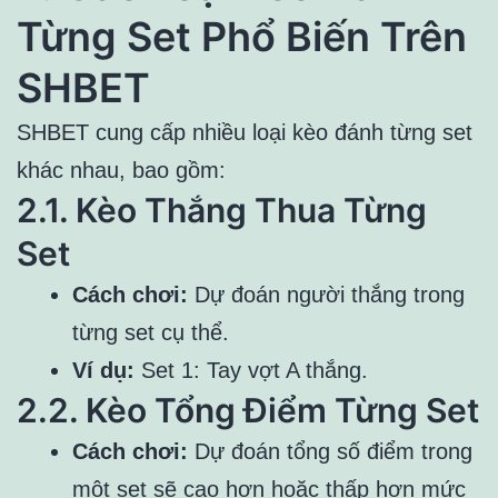
Từng Set Phổ Biến Trên
SHBET
SHBET cung cấp nhiều loại kèo đánh từng set
khác nhau, bao gồm:
2.1. Kèo Thắng Thua Từng
Set
Cách chơi:
Dự đoán người thắng trong
từng set cụ thể.
Ví dụ:
Set 1: Tay vợt A thắng.
2.2. Kèo Tổng Điểm Từng Set
Cách chơi:
Dự đoán tổng số điểm trong
một set sẽ cao hơn hoặc thấp hơn mức