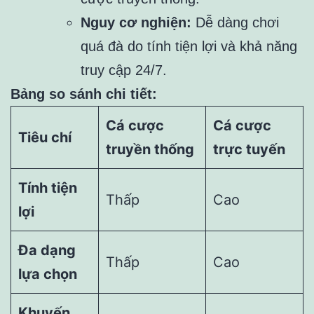
Nguy cơ nghiện:
Dễ dàng chơi
quá đà do tính tiện lợi và khả năng
truy cập 24/7.
Bảng so sánh chi tiết:
Cá cược
Cá cược
Tiêu chí
truyền thống
trực tuyến
Tính tiện
Thấp
Cao
lợi
Đa dạng
Thấp
Cao
lựa chọn
Khuyến