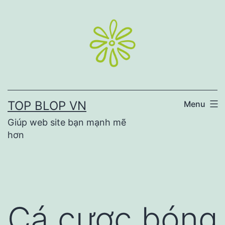
Skip
to
content
TOP BLOP VN
Menu
Giúp web site bạn mạnh mẽ
hơn
Cá cược bóng