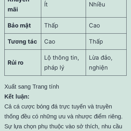
Ít
Nhiều
mãi
Bảo mật
Thấp
Cao
Tương tác
Cao
Thấp
Lộ thông tin,
Lừa đảo,
Rủi ro
pháp lý
nghiện
Xuất sang Trang tính
Kết luận:
Cả cá cược bóng đá trực tuyến và truyền
thống đều có những ưu và nhược điểm riêng.
Sự lựa chọn phụ thuộc vào sở thích, nhu cầu