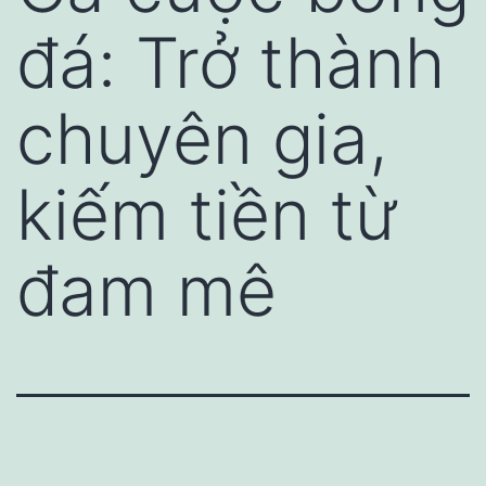
đá: Trở thành
chuyên gia,
kiếm tiền từ
đam mê