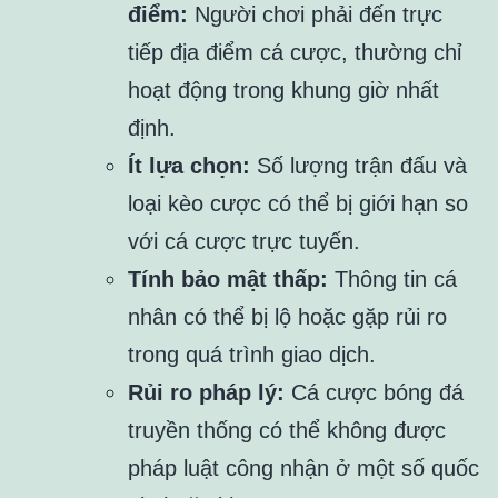
điểm:
Người chơi phải đến trực
tiếp địa điểm cá cược, thường chỉ
hoạt động trong khung giờ nhất
định.
Ít lựa chọn:
Số lượng trận đấu và
loại kèo cược có thể bị giới hạn so
với cá cược trực tuyến.
Tính bảo mật thấp:
Thông tin cá
nhân có thể bị lộ hoặc gặp rủi ro
trong quá trình giao dịch.
Rủi ro pháp lý:
Cá cược bóng đá
truyền thống có thể không được
pháp luật công nhận ở một số quốc