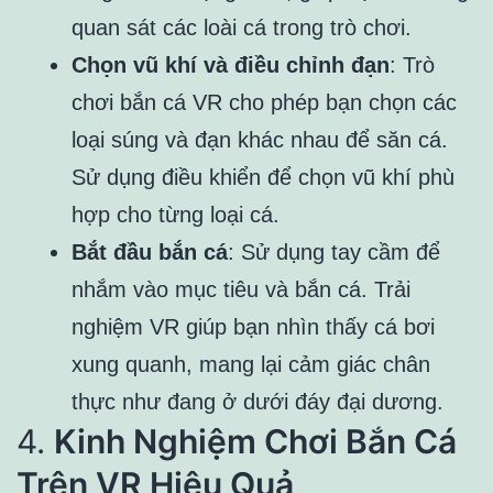
quan sát các loài cá trong trò chơi.
Chọn vũ khí và điều chỉnh đạn
: Trò
chơi bắn cá VR cho phép bạn chọn các
loại súng và đạn khác nhau để săn cá.
Sử dụng điều khiển để chọn vũ khí phù
hợp cho từng loại cá.
Bắt đầu bắn cá
: Sử dụng tay cầm để
nhắm vào mục tiêu và bắn cá. Trải
nghiệm VR giúp bạn nhìn thấy cá bơi
xung quanh, mang lại cảm giác chân
thực như đang ở dưới đáy đại dương.
4.
Kinh Nghiệm Chơi Bắn Cá
Trên VR Hiệu Quả