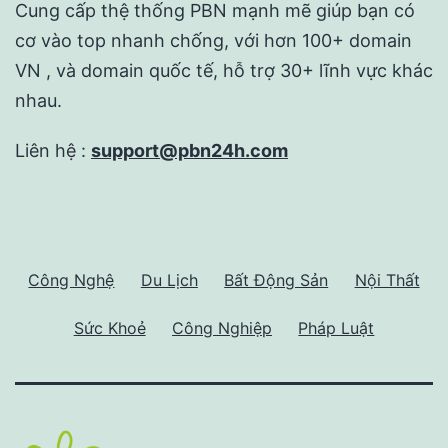
Cung cấp thệ thống PBN mạnh mẽ giúp bạn có
cơ vào top nhanh chống, với hơn 100+ domain
VN , và domain quốc tế, hỗ trợ 30+ lĩnh vực khác
nhau.
Liên hệ :
support@pbn24h.com
Công Nghệ
Du Lịch
Bất Động Sản
Nội Thất
Sức Khoẻ
Công Nghiệp
Pháp Luật