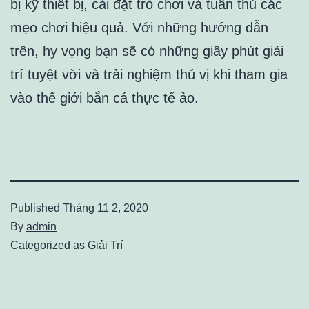
bị kỹ thiết bị, cài đặt trò chơi và tuân thủ các
mẹo chơi hiệu quả. Với những hướng dẫn
trên, hy vọng bạn sẽ có những giây phút giải
trí tuyệt vời và trải nghiệm thú vị khi tham gia
vào thế giới bắn cá thực tế ảo.
Published
Tháng 11 2, 2020
By
admin
Categorized as
Giải Trí