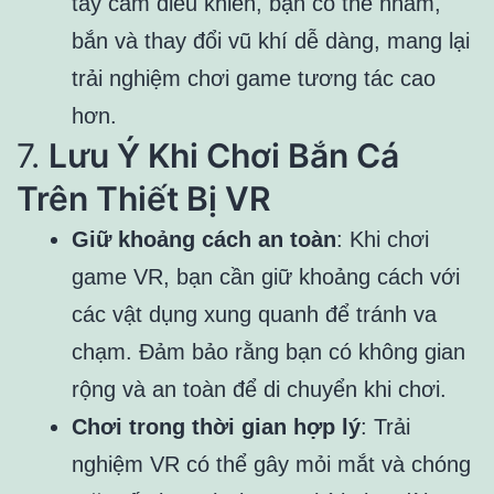
tay cầm điều khiển, bạn có thể nhắm,
bắn và thay đổi vũ khí dễ dàng, mang lại
trải nghiệm chơi game tương tác cao
hơn.
7.
Lưu Ý Khi Chơi Bắn Cá
Trên Thiết Bị VR
Giữ khoảng cách an toàn
: Khi chơi
game VR, bạn cần giữ khoảng cách với
các vật dụng xung quanh để tránh va
chạm. Đảm bảo rằng bạn có không gian
rộng và an toàn để di chuyển khi chơi.
Chơi trong thời gian hợp lý
: Trải
nghiệm VR có thể gây mỏi mắt và chóng