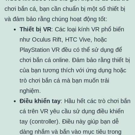
chơi bắn cá, bạn cần chuẩn bị một số thiết bị
và đảm bảo rằng chúng hoạt động tốt:
Thiết bị VR
: Các loại kính VR phổ biến
như Oculus Rift, HTC Vive, hoặc
PlayStation VR đều có thể sử dụng để
chơi bắn cá online. Đảm bảo rằng thiết bị
của bạn tương thích với ứng dụng hoặc
trò chơi bắn cá mà bạn muốn trải
nghiệm.
Điều khiển tay
: Hầu hết các trò chơi bắn
cá trên VR yêu cầu sử dụng điều khiển
tay (controller). Điều này giúp bạn dễ
dàng nhắm và bắn vào mục tiêu trong