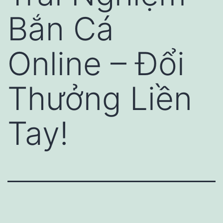
Bắn Cá
Online – Đổi
Thưởng Liền
Tay!