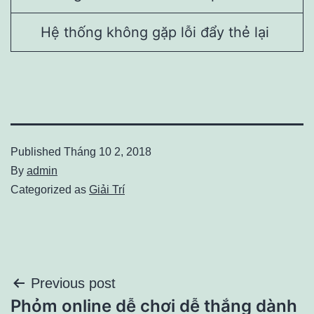
Hệ thống không gặp lỗi đẩy thẻ lại
Published
Tháng 10 2, 2018
By
admin
Categorized as
Giải Trí
Điều
Previous post
Phỏm online dễ chơi dễ thắng dành