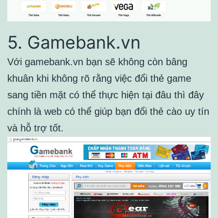
5. Gamebank.vn
Với gamebank.vn bạn sẽ không còn bâng
khuân khi không rõ rằng việc đổi thẻ game
sang tiền mặt có thể thực hiện tại đâu thì đây
chính là web có thể giúp bạn đổi thẻ cào uy tín
và hỗ trợ tốt.