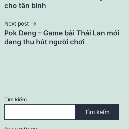
hướng
cho tân binh
bài
Next post
viết
Pok Deng – Game bài Thái Lan mới
đang thu hút người chơi
Tìm kiếm
Tìm kiếm