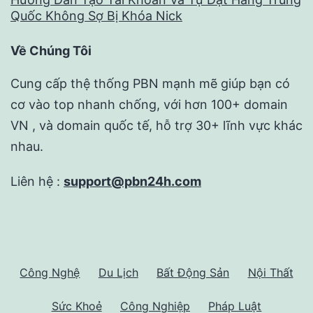
Quốc Không Sợ Bị Khóa Nick
Về Chúng Tôi
Cung cấp thệ thống PBN mạnh mẽ giúp bạn có
cơ vào top nhanh chống, với hơn 100+ domain
VN , và domain quốc tế, hỗ trợ 30+ lĩnh vực khác
nhau.
Liên hệ :
support@pbn24h.com
Công Nghệ
Du Lịch
Bất Động Sản
Nội Thất
Sức Khoẻ
Công Nghiệp
Pháp Luật