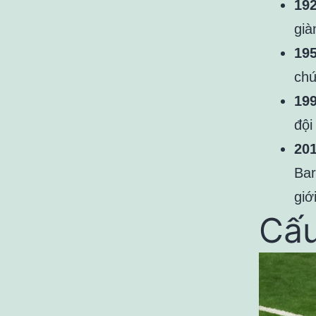
19
già
19
chứ
19
đội
20
Bar
giớ
Cấu