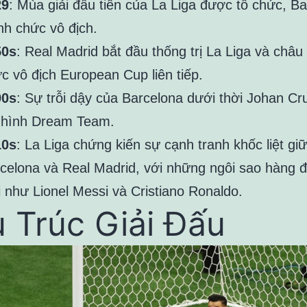
29
: Mùa giải đầu tiên của La Liga được tổ chức, B
nh chức vô địch.
50s
: Real Madrid bắt đầu thống trị La Liga và châu
c vô địch European Cup liên tiếp.
90s
: Sự trỗi dậy của Barcelona dưới thời Johan Cru
 hình Dream Team.
10s
: La Liga chứng kiến sự cạnh tranh khốc liệt gi
celona và Real Madrid, với những ngôi sao hàng đ
i như Lionel Messi và Cristiano Ronaldo.
 Trúc Giải Đấu