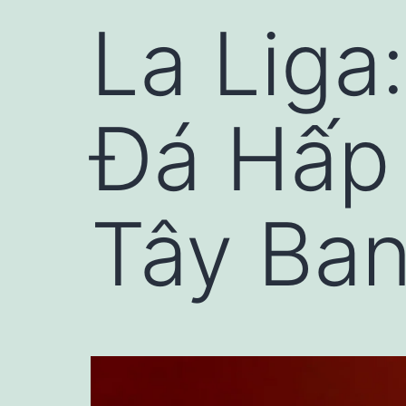
La Liga
Đá Hấp
Tây Ba