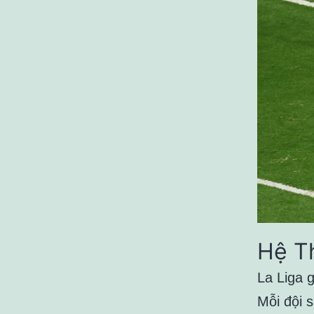
Hệ T
La Liga g
Mỗi đội 