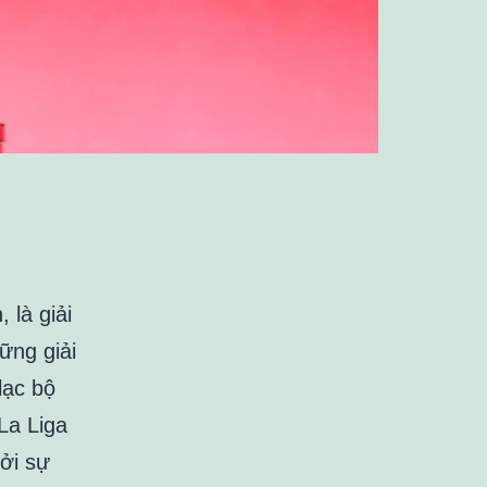
 là giải
ững giải
lạc bộ
La Liga
ởi sự