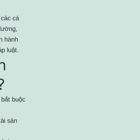
 các cá
đường,
n hành
p luật.
n
?
u bắt buộc
tài sản