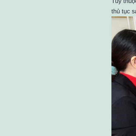
Tùy thuộ
thủ tục 