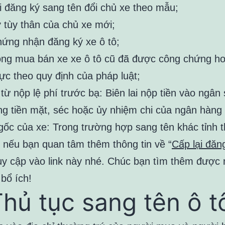
i đăng ký sang tên đổi chủ xe theo mẫu;
ờ tùy thân của chủ xe mới;
hứng nhận đăng ký xe ô tô;
ng mua bán xe xe ô tô cũ đã được công chứng h
ực theo quy định của pháp luật;
từ nộp lệ phí trước bạ: Biên lai nộp tiền vào ngân
g tiền mặt, séc hoặc ủy nhiệm chi của ngân hàng 
gốc của xe: Trong trường hợp sang tên khác tỉnh
, nếu bạn quan tâm thêm thông tin về “
Cấp lại đăn
ruy cập vào link này nhé. Chúc bạn tìm thêm được 
 bổ ích!
Thủ tục sang tên ô t