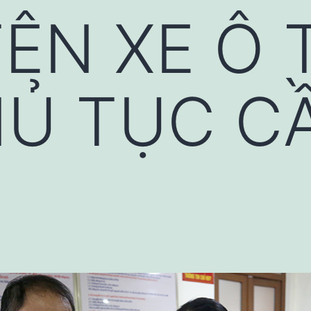
ÊN XE Ô 
HỦ TỤC C