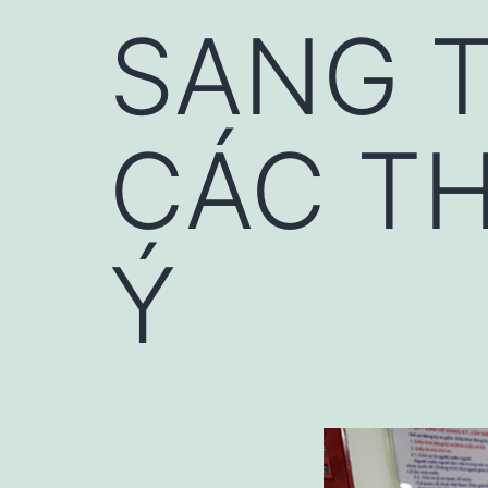
SANG T
CÁC T
Ý