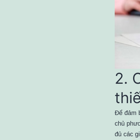
2. 
thi
Để đảm b
chủ phươ
đủ các gi