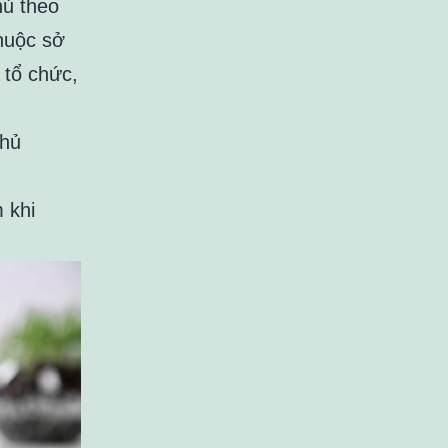
hủ theo
thuộc sở
 tổ chức,
chủ
 khi