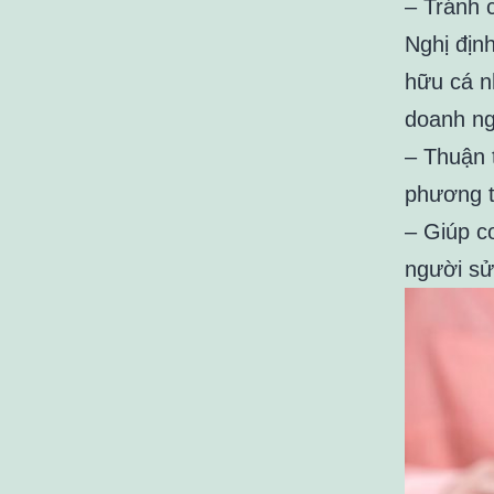
– Tránh 
Nghị định
hữu cá n
doanh ng
– Thuận 
phương t
– Giúp c
người sử