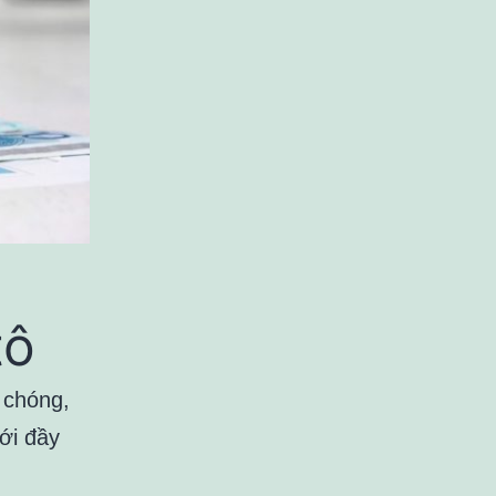
tô
 chóng,
ới đầy