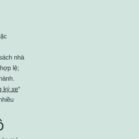
oặc
 sách nhà
hợp lệ;
 thành.
g ký xe
”
nhiều
ô