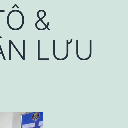
TÔ &
ẦN LƯU