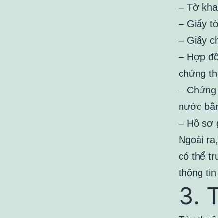
– Tờ kha
– Giấy t
– Giấy c
– Hợp đồ
chứng th
– Chứng 
nước bằn
– Hồ sơ 
Ngoài ra
có thể t
thông tin
3. 