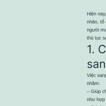
Hiện nay
nhân, tổ
người mu
thủ tục s
1. 
san
Việc sang
nhằm:
– Giúp ch
như hợp 